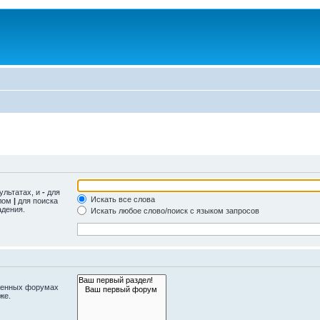
ультатах, и
-
для
Искать все слова
олом
|
для поиска
адения.
Искать любое слово/поиск с языком запросов
оженных форумах
же.